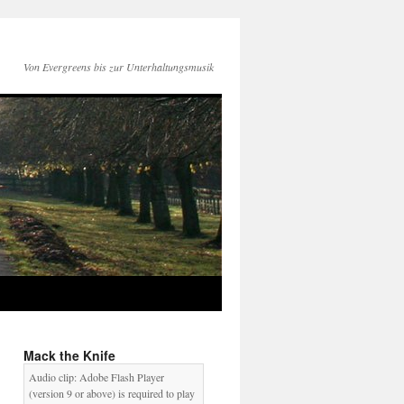
Von Evergreens bis zur Unterhaltungsmusik
Mack the Knife
Audio clip: Adobe Flash Player
(version 9 or above) is required to play