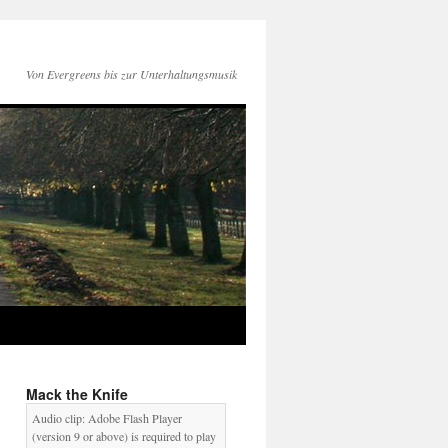
Von Evergreens bis zur Unterhaltungsmusik
Mack the Knife
Audio clip: Adobe Flash Player
(version 9 or above) is required to play