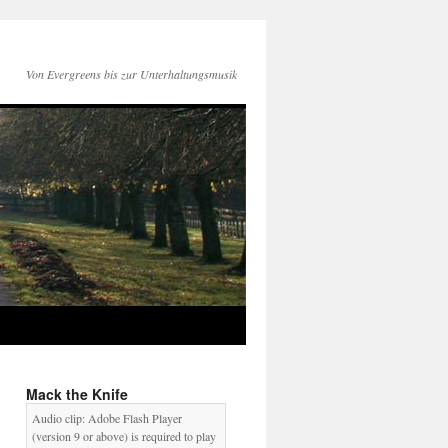
Von Evergreens bis zur Unterhaltungsmusik
Mack the Knife
Audio clip: Adobe Flash Player
(version 9 or above) is required to play