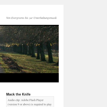
Von Evergreens bis zur Unterhaltungsmusik
Mack the Knife
Audio clip: Adobe Flash Player
(version 9 or above) is required to play